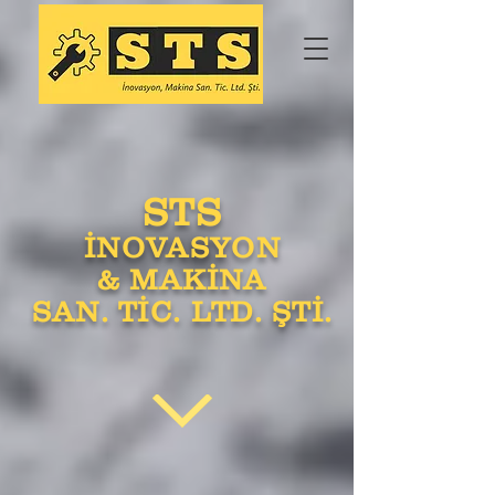
STS
İNOVASYON
& MAKİNA
SAN. TİC. LTD. ŞTİ.