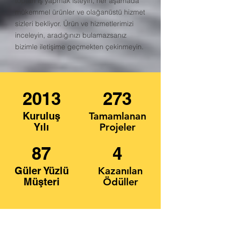
toptan iş yapmak isteyin, her aşamada
mükemmel ürünler ve olağanüstü hizmet
sizleri bekliyor. Ürün ve hizmetlerimizi
inceleyin, aradığınızı bulamazsanız
bizimle iletişime geçmekten çekinmeyin.
2013
273
Kuruluş
Tamamlanan
Yılı
Projeler
87
4
Güler Yüzlü
Kazanılan
Müşteri
Ödüller