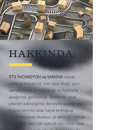
HAKKINDA
STS İNOVASYON ve MAKİNA
olarak
sadece ihtiyacınız olan şeyi değil, aynı
zamanda en iyi kaliteyi en iyi fiyatlarla
ayağınıza getiriyoruz. Sektörde uzun
yıllardır edindiğimiz deneyim sayesinde,
müşterilerimizi asla hayal kırıklığına
uğratmayacak eksiksiz ve etkili bir hizmet
veriyoruz. İster tek seferlik alıcı olun, ister